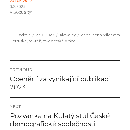
za rok 2022
3.2.2023
V „Aktuality“
Author
Posted
Categories
Tags
admin
27.10.2023
Aktuality
cena
,
cena Miloslava
on
Petruska
,
soutěž
,
studentské práce
Navigace
PREVIOUS
pro
Ocenění za vynikající publikaci
Previous
post:
2023
příspěvek
NEXT
Pozvánka na Kulatý stůl České
Next
post:
demografické společnosti